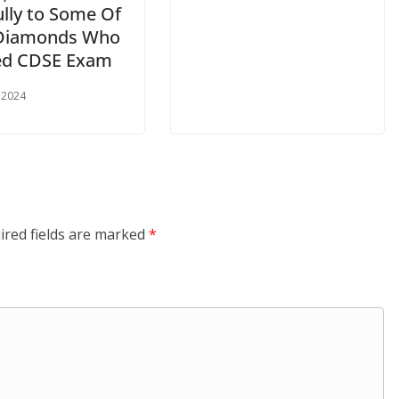
ully to Some Of
Diamonds Who
ed CDSE Exam
 2024
ired fields are marked
*