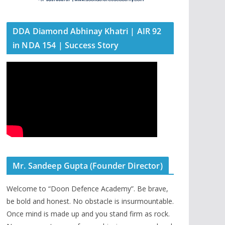
DDA Diamond Abhinay Khatri | AIR 92
in NDA 154 | Success Story
Mr. Sandeep Gupta (Founder Director)
Welcome to “Doon Defence Academy”. Be brave,
be bold and honest. No obstacle is insurmountable.
Once mind is made up and you stand firm as rock.