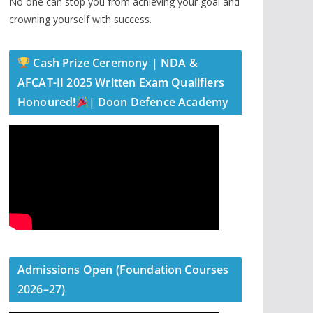
No one can stop you from achieving your goal and
crowning yourself with success.
Cash Prize Ceremony | NDA &
AFCAT-II 2025 Written Exam Qualifiers
Honoured!
| Doon Defence Academy
Admissions Open (Foundation Courses
2026–27)