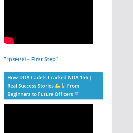
” प्रथम पग – First Step”
How DDA Cadets Cracked NDA 156 |
Real Success Stories
From
Beginners to Future Officers