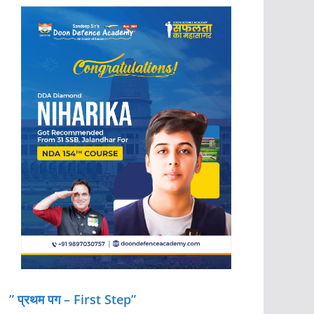
” प्रथम पग – First Step”