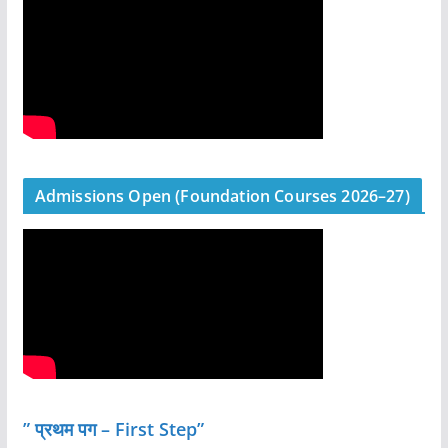
Admissions Open (Foundation Courses 2026–27)
” प्रथम पग – First Step”