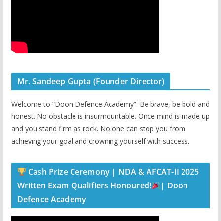
Mr. Sandeep Gupta (Founder Director)
Welcome to “Doon Defence Academy”. Be brave, be bold and
honest. No obstacle is insurmountable. Once mind is made up
and you stand firm as rock. No one can stop you from
achieving your goal and crowning yourself with success.
Cash Prize Ceremony | NDA & AFCAT-II 2025
Written Exam Qualifiers Honoured!
| Doon
Defence Academy