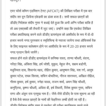
एयर फोर्स कॉमन एडमिशन टेस्ट (AFCAT) की लिखित परीक्षा में एक बार
संदीप सर दून डिफेंस एकेडमी का डंका बजा है। सभी सफल छात्रों को
डीडीए निदेशक संदीप गुप्ता ने बधाई देते हुआ कि अभी अग्नि परीक्षा बाकि है
तो अब एसएसबी की तैयारी में जुट जाएं। उन्होंने कहा कि एफकेट लिखित
परीक्षा क़्वालिफ़ाइ करने वाले डीडीए डायमंड्स को आशीर्वाद के रूप में दो-दो
हजार रूपये नगद पुरस्कार व स्मृतिचिन्ह से नवाजा जायेगा तथा ऑफिसर्स रेंक
के लिए फाइनल सलेक्शन होने पर आशीर्वाद के रूप में 20-20 हजार रूपये
नगद प्रदान किये जायेंगे।
सफल होने वाले डीडीए डायमंड्स में कनिष्क रावत, तान्या चौधरी, वंदना,
नरेंद्र सिंह, अंकिता सिंह, हर्ष जोशी, मुकुल, मेहुल जैन, सक्षम बडोनी,
मधुस्मिता दास, शिवानंद महद, रोहित कुमार, आयुष्मान सिंह, यश गर्ग, आयुष
कुमार पटेल, राघव सिरसा, सचिन बोचतिया, नीरज सारस्वत, अखिल रोहिल,
गौतम कुमार, हर्ष कुमार, स्नेहा यादव, राजन शर्मा, अमन सिंह चौधरी,
कनुप्रिया, कृष्णा चौधरी, अथिरा बी, हर्ष तिवारी, रितेश कुमार गुप्ता, सचिन
राणा और अंकुर राय प्रमुख नाम है। जैसे-जैसे डीडीए के पास सूचना आ रही
है वैसे-वैसे सफल छात्रों के नामों की फेहरिस्त लम्बी होती जा रही है।
डीडीए निदेशक संदीप गुप्ता ने एफकेट की परीक्षा क़्वालिफ़ाइ करने वाले