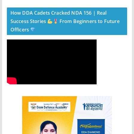
How DDA Cadets Cracked NDA 156 | Real
Success Stories
From Beginners to Future
Officers