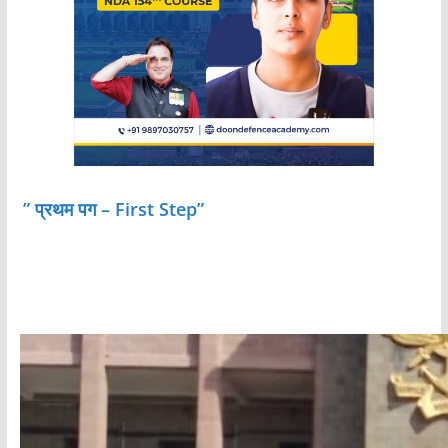
” प्रथम पग – First Step”