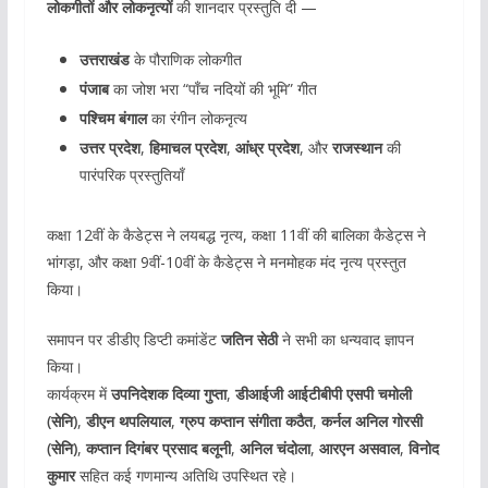
लोकगीतों और लोकनृत्यों
की शानदार प्रस्तुति दी —
उत्तराखंड
के पौराणिक लोकगीत
पंजाब
का जोश भरा “पाँच नदियों की भूमि” गीत
पश्चिम बंगाल
का रंगीन लोकनृत्य
उत्तर प्रदेश
,
हिमाचल प्रदेश
,
आंध्र प्रदेश
, और
राजस्थान
की
पारंपरिक प्रस्तुतियाँ
कक्षा 12वीं के कैडेट्स ने लयबद्ध नृत्य, कक्षा 11वीं की बालिका कैडेट्स ने
भांगड़ा, और कक्षा 9वीं-10वीं के कैडेट्स ने मनमोहक मंद नृत्य प्रस्तुत
किया।
समापन पर डीडीए डिप्टी कमांडेंट
जतिन सेठी
ने सभी का धन्यवाद ज्ञापन
किया।
कार्यक्रम में
उपनिदेशक दिव्या गुप्ता
,
डीआईजी आईटीबीपी एसपी चमोली
(सेनि)
,
डीएन थपलियाल
,
ग्रुप कप्तान संगीता कठैत
,
कर्नल अनिल गोरसी
(सेनि)
,
कप्तान दिगंबर प्रसाद बलूनी
,
अनिल चंदोला
,
आरएन असवाल
,
विनोद
कुमार
सहित कई गणमान्य अतिथि उपस्थित रहे।